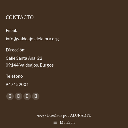
CONTACTO
Email:
info@valdeajosdelalora.org
Dirección:
Calle Santa Ana, 22
09144 Valdeajos, Burgos
Teléfono
947152001
Encuéntranos en:
Facebook
X
YouTube
Instagram
page
page
page
page
opens
opens
opens
opens
2023 · Diseñada por
ALUNARTE
in
in
in
in
Menú pie