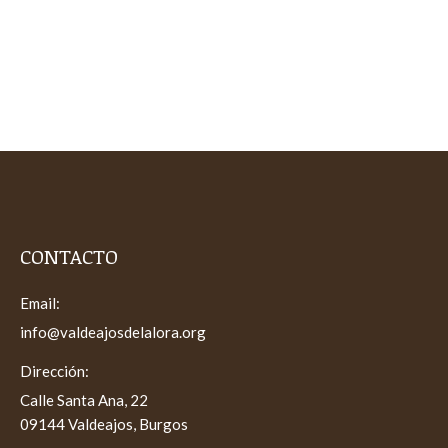
GALLERY
Por
Webmaster
26 de junio de 2019
Deja un comentario
CONTACTO
Email:
info@valdeajosdelalora.org
Dirección:
Calle Santa Ana, 22
09144 Valdeajos, Burgos