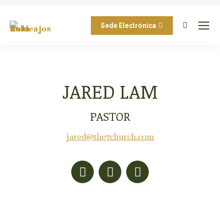
Sede Electrónica
Buscar:
JARED LAM
PASTOR
jared@the7church.com
Facebook
X
Instagram