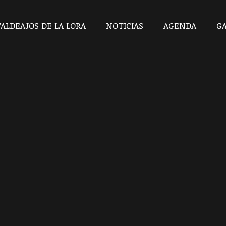
VALDEAJOS DE LA LORA
NOTICIAS
AGENDA
GA
Estás aquí:
Inicio
2024
abril