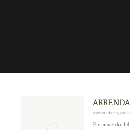
ARRENDA
contrataciones
,
coto 
Por acuerdo del