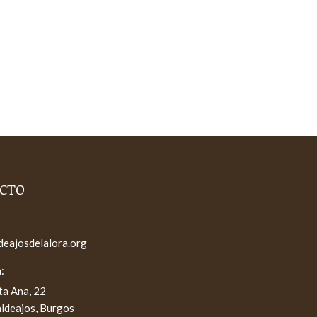
CTO
deajosdelalora.org
:
ta Ana, 22
ldeajos, Burgos