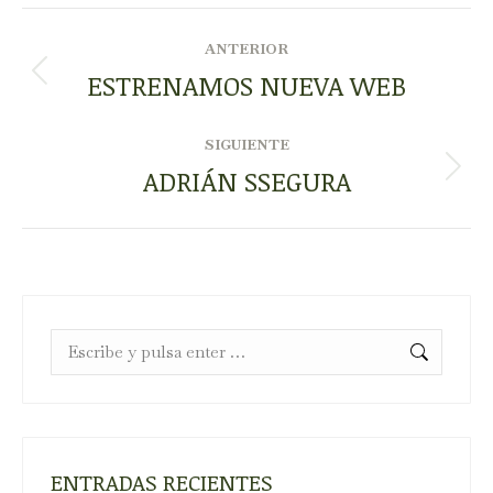
NAVEGACIÓN
ANTERIOR
ENTRE
ESTRENAMOS NUEVA WEB
Publicación
anterior:
PUBLICACIONES
SIGUIENTE
ADRIÁN SSEGURA
Publicación
siguiente:
Buscar:
ENTRADAS RECIENTES