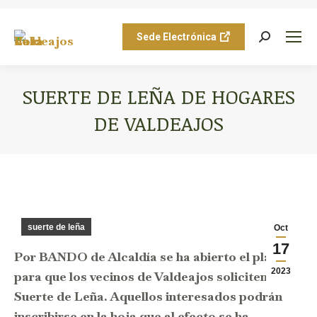
Sede Electrónica
Buscar:
SUERTE DE LEÑA DE HOGARES
DE VALDEAJOS
Estás aquí:
suerte de leña
Oct
17
Por BANDO de Alcaldía se ha abierto el plazo
2023
para que los vecinos de Valdeajos soliciten la
Suerte de Leña. Aquellos interesados podrán
inscribirse en la hoja que al efecto se ha